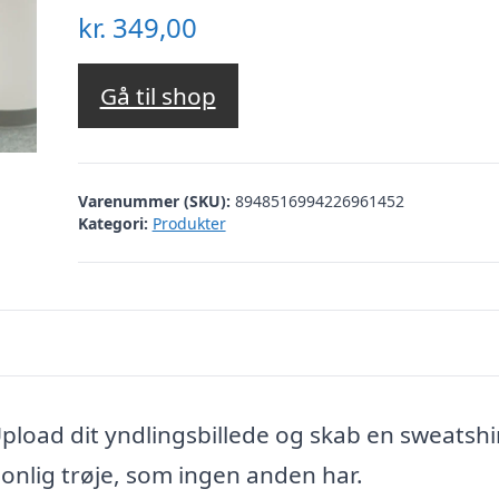
kr.
349,00
Gå til shop
Varenummer (SKU):
8948516994226961452
Kategori:
Produkter
Upload dit yndlingsbillede og skab en sweatshi
sonlig trøje, som ingen anden har.