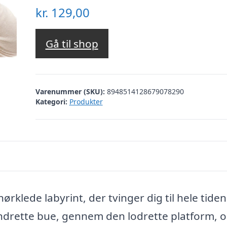
kr.
129,00
Gå til shop
Varenummer (SKU):
8948514128679078290
Kategori:
Produkter
rklede labyrint, der tvinger dig til hele tiden
drette bue, gennem den lodrette platform, o