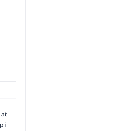
 at
p i