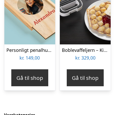
Personligt penalhus med foto & tekst
Boblevaffeljern – KitchPro
kr.
149,00
kr.
329,00
Gå til shop
Gå til shop