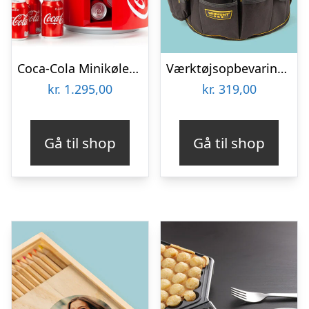
Coca-Cola Minikøleskab
Værktøjsopbevaring til spand
kr.
1.295,00
kr.
319,00
Gå til shop
Gå til shop