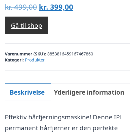
Den
Den
kr.
499,00
kr.
399,00
oprindelige
aktuelle
pris
pris
Gå til shop
var:
er:
kr. 499,00.
kr. 399,00.
Varenummer (SKU):
8853816459167467860
Kategori:
Produkter
Beskrivelse
Yderligere information
Effektiv hårfjerningsmaskine! Denne IPL
permanent hårfjerner er den perfekte