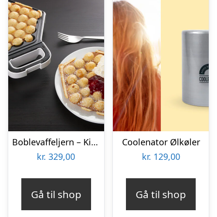
Boblevaffeljern – KitchPro
Coolenator Ølkøler
kr.
329,00
kr.
129,00
Gå til shop
Gå til shop