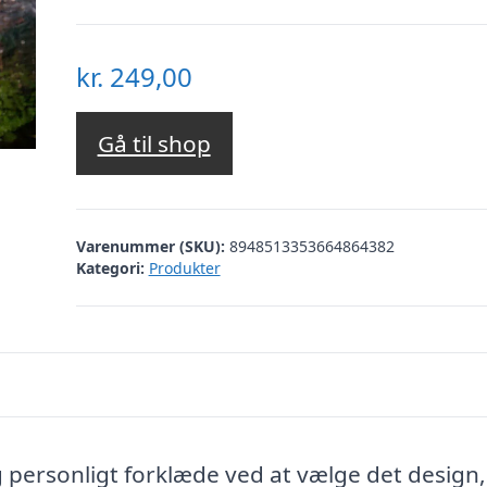
kr.
249,00
Gå til shop
Varenummer (SKU):
8948513353664864382
Kategori:
Produkter
og personligt forklæde ved at vælge det design