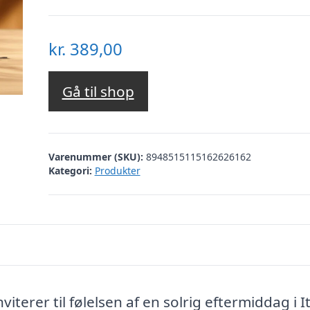
kr.
389,00
Gå til shop
Varenummer (SKU):
8948515115162626162
Kategori:
Produkter
iterer til følelsen af en solrig eftermiddag i It