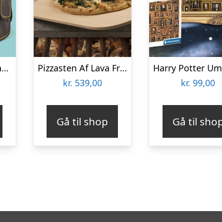
Værktøjsopbevaring til spand
Pizzasten Af Lava Fra Etna
kr.
539,00
kr.
99,00
Gå til shop
Gå til sho