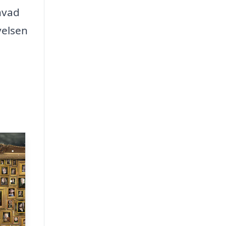
 hvad
velsen