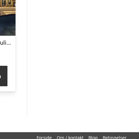
Harry Potter Umulig Puslespil
p
Forside
Om / kontakt
Blog
Betingelser