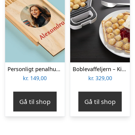
Personligt penalhus med foto & tekst
Boblevaffeljern – KitchPro
kr.
149,00
kr.
329,00
Gå til shop
Gå til shop