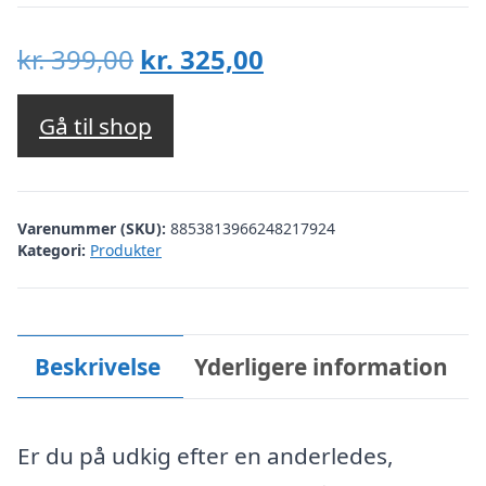
Den
Den
kr.
399,00
kr.
325,00
oprindelige
aktuelle
pris
pris
Gå til shop
var:
er:
kr. 399,00.
kr. 325,00.
Varenummer (SKU):
8853813966248217924
Kategori:
Produkter
Beskrivelse
Yderligere information
Er du på udkig efter en anderledes,