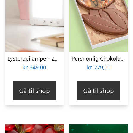
Lysterapilampe – Zenkuru
Persnonlig Chokoladeblomst med Billede
kr.
349,00
kr.
229,00
Gå til shop
Gå til shop