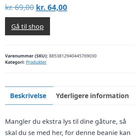
Den
Den
kr.
69,00
kr.
64,00
oprindelige
aktuelle
pris
pris
Gå til shop
var:
er:
kr. 69,00.
kr. 64,00.
Varenummer (SKU):
8853812940445769030
Kategori:
Produkter
Beskrivelse
Yderligere information
Mangler du ekstra lys til dine gåture, så
skal du se med her, for denne beanie kan