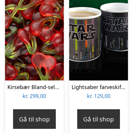
Kirsebær Bland-selv slik i kasser 2,4 kg
Lightsaber farveskiftende krus
kr.
299,00
kr.
129,00
Gå til shop
Gå til shop