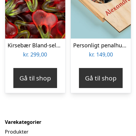
Kirsebær Bland-selv slik i kasser 2,4 kg
Personligt penalhus med foto & tekst
kr.
299,00
kr.
149,00
Gå til shop
Gå til shop
Varekategorier
Produkter