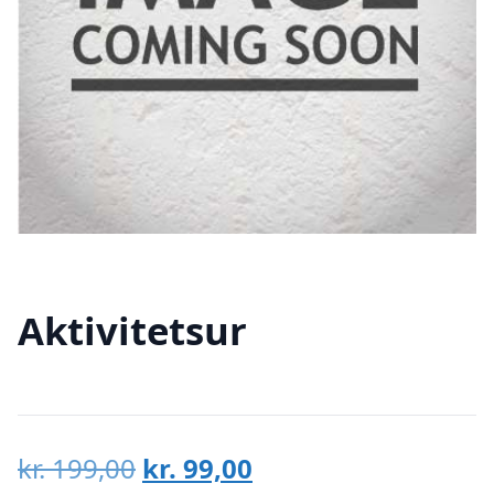
Aktivitetsur
Den
Den
kr.
199,00
kr.
99,00