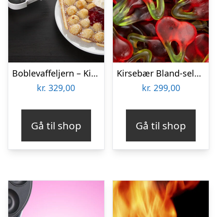
Boblevaffeljern – KitchPro
Kirsebær Bland-selv slik i kasser 2,4 kg
kr.
329,00
kr.
299,00
Gå til shop
Gå til shop