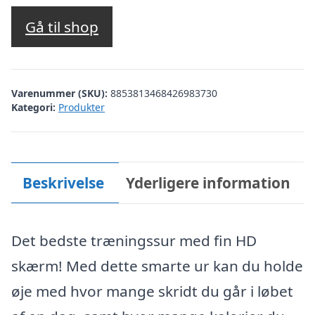
oprindelige
aktuelle
pris
pris
Gå til shop
var:
er:
kr. 199,00.
kr. 99,00.
Varenummer (SKU):
8853813468426983730
Kategori:
Produkter
Beskrivelse
Yderligere information
Det bedste træningssur med fin HD
skærm! Med dette smarte ur kan du holde
øje med hvor mange skridt du går i løbet