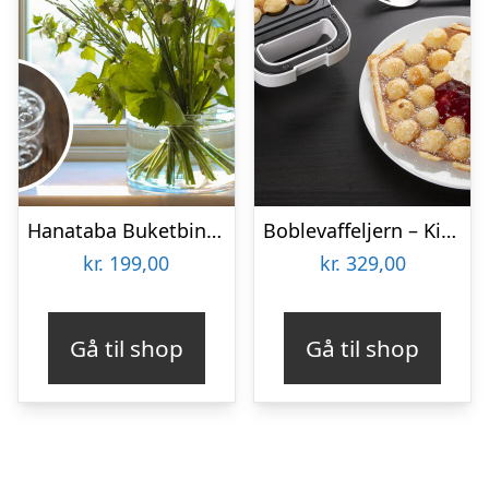
Hanataba Buketbinder
Boblevaffeljern – KitchPro
kr.
199,00
kr.
329,00
Gå til shop
Gå til shop