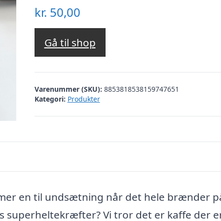
kr.
50,00
Gå til shop
Varenummer (SKU):
8853818538159747651
Kategori:
Produkter
mmer en til undsætning når det hele brænder p
uperheltekræfter? Vi tror det er kaffe der e