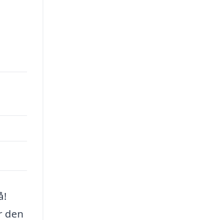
å!
r den