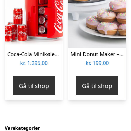
Coca-Cola Minikøleskab
Mini Donut Maker – KitchPro
kr.
1.295,00
kr.
199,00
Gå til shop
Gå til shop
Varekategorier