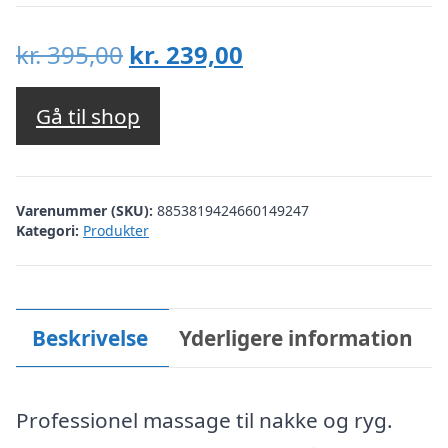
Den
Den
kr.
395,00
kr.
239,00
oprindelige
aktuelle
pris
pris
Gå til shop
var:
er:
kr. 395,00.
kr. 239,00.
Varenummer (SKU):
8853819424660149247
Kategori:
Produkter
Beskrivelse
Yderligere information
Professionel massage til nakke og ryg.