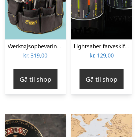
Værktøjsopbevaring til spand
Lightsaber farveskiftende krus
kr.
319,00
kr.
129,00
Gå til shop
Gå til shop