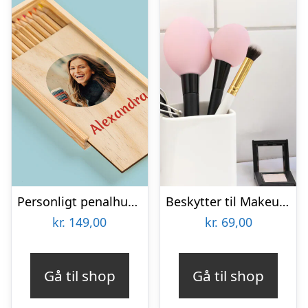
Personligt penalhus med foto & tekst
Beskytter til Makeupbørster 3-pak
kr.
149,00
kr.
69,00
Gå til shop
Gå til shop