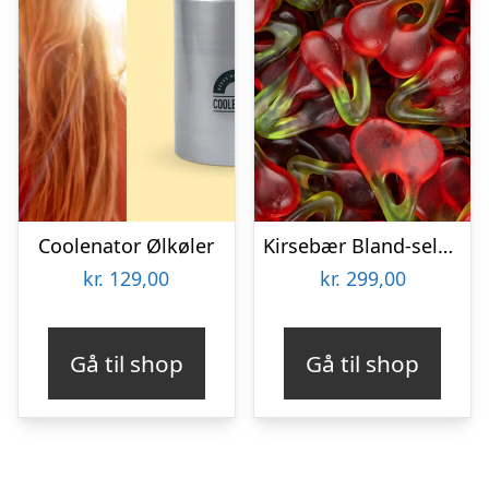
Coolenator Ølkøler
Kirsebær Bland-selv slik i kasser 2,4 kg
kr.
129,00
kr.
299,00
Gå til shop
Gå til shop