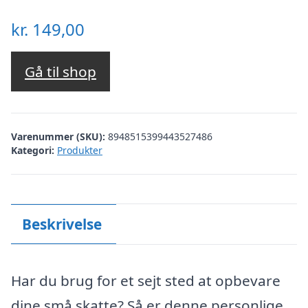
kr.
149,00
Gå til shop
Varenummer (SKU):
8948515399443527486
Kategori:
Produkter
Beskrivelse
Har du brug for et sejt sted at opbevare
dine små skatte? Så er denne personlige