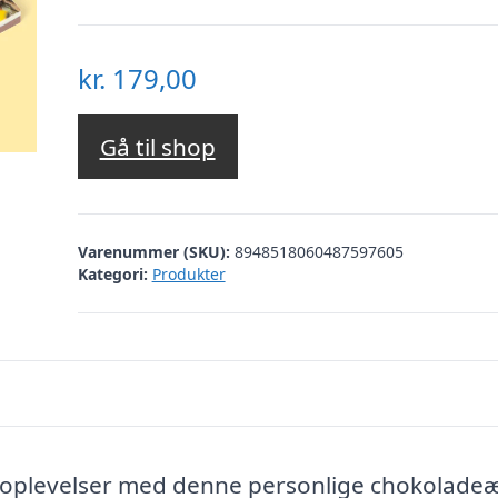
kr.
179,00
Gå til shop
Varenummer (SKU):
8948518060487597605
Kategori:
Produkter
gsoplevelser med denne personlige chokolade