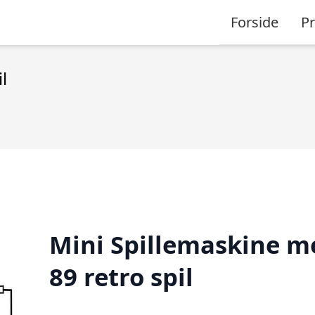
Forside
P
l
Mini Spillemaskine m
89 retro spil