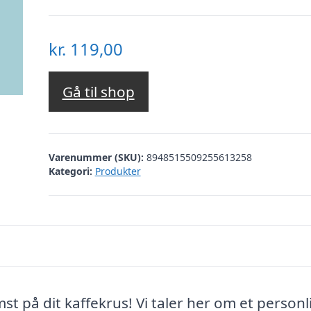
kr.
119,00
Gå til shop
Varenummer (SKU):
8948515509255613258
Kategori:
Produkter
t på dit kaffekrus! Vi taler her om et personl