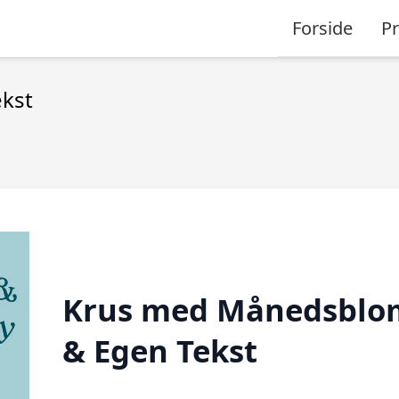
Forside
P
kst
Krus med Månedsblo
& Egen Tekst