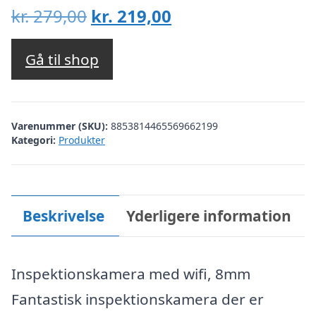
Den
Den
kr.
279,00
kr.
219,00
oprindelige
aktuelle
pris
pris
Gå til shop
var:
er:
kr. 279,00.
kr. 219,00.
Varenummer (SKU):
8853814465569662199
Kategori:
Produkter
Beskrivelse
Yderligere information
Inspektionskamera med wifi, 8mm
Fantastisk inspektionskamera der er