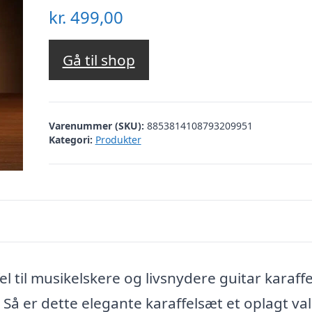
kr.
499,00
Gå til shop
Varenummer (SKU):
8853814108793209951
Kategori:
Produkter
el til musikelskere og livsnydere guitar karaff
Så er dette elegante karaffelsæt et oplagt val