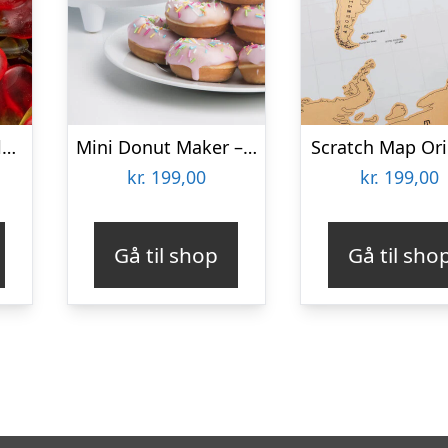
Kirsebær Bland-selv slik i kasser 2,4 kg
Mini Donut Maker – KitchPro
Scratch Map Ori
kr.
199,00
kr.
199,00
Gå til shop
Gå til sho