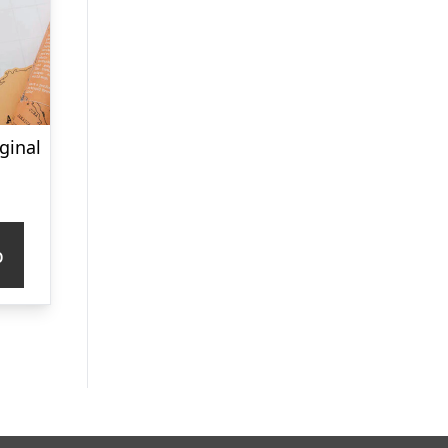
ginal
p