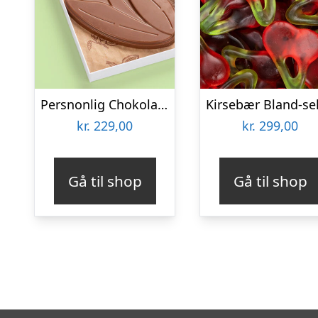
Persnonlig Chokoladeblomst med Billede
kr.
229,00
kr.
299,00
Gå til shop
Gå til shop