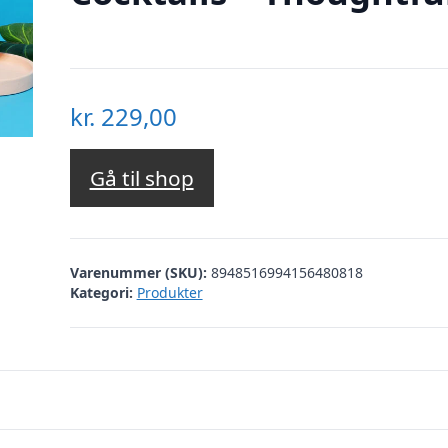
kr.
229,00
Gå til shop
Varenummer (SKU):
8948516994156480818
Kategori:
Produkter