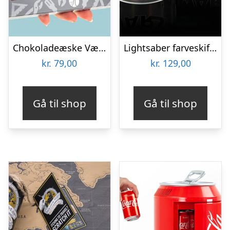
Chokoladeæske Værktøj
Lightsaber farveskiftende krus
kr.
79,00
kr.
129,00
Gå til shop
Gå til shop