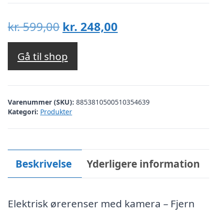
Den
Den
kr.
599,00
kr.
248,00
oprindelige
aktuelle
pris
pris
Gå til shop
var:
er:
kr. 599,00.
kr. 248,00.
Varenummer (SKU):
8853810500510354639
Kategori:
Produkter
Beskrivelse
Yderligere information
Elektrisk ørerenser med kamera – Fjern