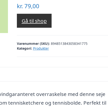
kr.
79,00
Gå til shop
Varenummer (SKU):
8948513843058341775
Kategori:
Produkter
vindgaranteret overraskelse med denne seje
 tennisketchere og tennisbolde. Perfekt til